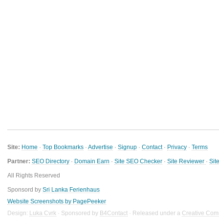
Site:
Home
·
Top Bookmarks
·
Advertise
·
Signup
·
Contact
·
Privacy
·
Terms
Partner:
SEO Directory
·
Domain Earn
·
Site SEO Checker
·
Site Reviewer
·
Sit
All Rights Reserved
Sponsord by
Sri Lanka Ferienhaus
Website Screenshots by PagePeeker
Design:
Luka Cvrk
· Sponsored by
B4Contact
· Released under a
Creative Com