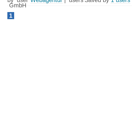
by
Webagentur
|
Saved by
1 users
1