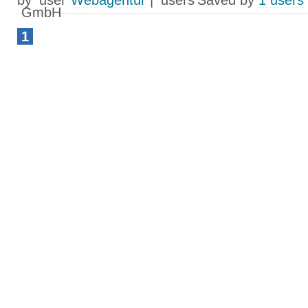
by
Webagentur
|
Saved by
1 users
1