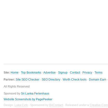
Site:
Home
·
Top Bookmarks
·
Advertise
·
Signup
·
Contact
·
Privacy
·
Terms
Partner:
Site SEO Checker
·
SEO Directory
·
Worth Check tools
·
Domain Earn
All Rights Reserved
Sponsord by
Sri Lanka Ferienhaus
Website Screenshots by PagePeeker
Design:
Luka Cvrk
· Sponsored by
B4Contact
· Released under a
Creative Com